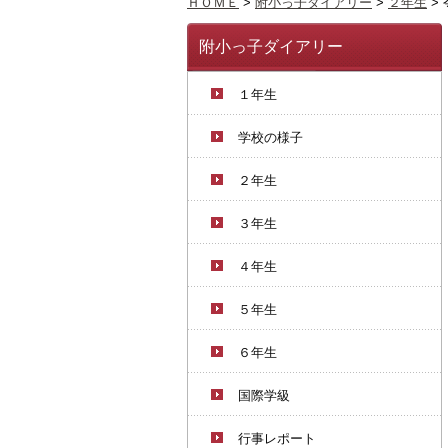
ＨＯＭＥ
>
附小っ子ダイアリー
>
２年生
>
附小っ子ダイアリー
１年生
学校の様子
２年生
３年生
４年生
５年生
６年生
国際学級
行事レポート