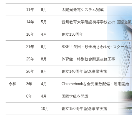
11年
9月
太陽光発電システム完成
14年
5月
晋州教育大学附設初等学校との 国際交
16年
4月
創立130周年
21年
6月
SSR「矢田・砂田橋さわやか スクール
25年
8月
体育館・特別校舎耐震改修工事
26年
9月
創立140周年 記念事業実施
令和
3年
4月
Chromebookを全児童数配備・運用開始
6年
4月
国際学級を開設
10月
創立150周年 記念事業実施