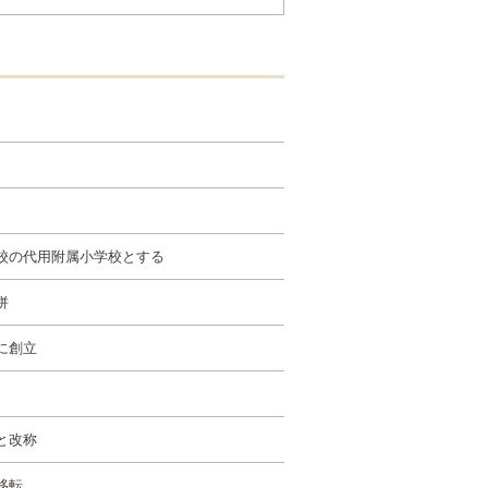
校の代用附属小学校とする
併
に創立
と改称
移転