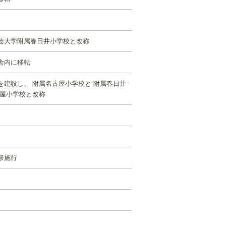
芸大学附属春日井小学校と改称
舎内に移転
建設し、 附属名古屋小学校と 附属春日井
古屋小学校と改称
祭施行