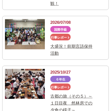
観！
2026/07/08
国際学級
行事レポート
大盛況！前期言語保持
活動
2025/10/27
６年生
行事レポート
古都の旅（その５）～
１日目夜 然林房での
夕食の様子～