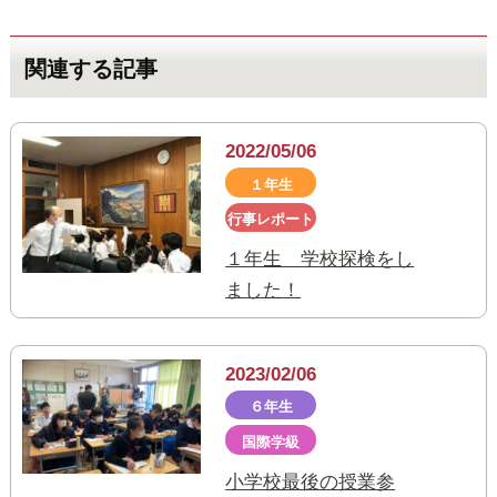
関連する記事
2022/05/06
１年生
行事レポート
１年生 学校探検をし
ました！
2023/02/06
６年生
国際学級
小学校最後の授業参