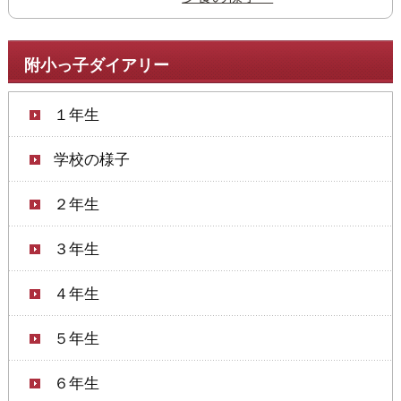
附小っ子ダイアリー
１年生
学校の様子
２年生
３年生
４年生
５年生
６年生