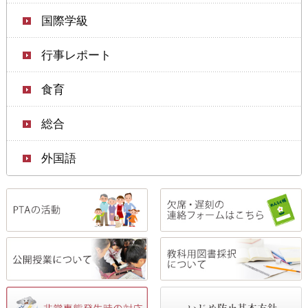
国際学級
行事レポート
食育
総合
外国語