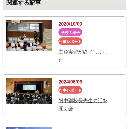
関連する記事
2020/10/09
学校の様子
行事レポート
主免実習が終了しまし
た
2024/06/06
行事レポート
附中副校長先生の話を
聞く会