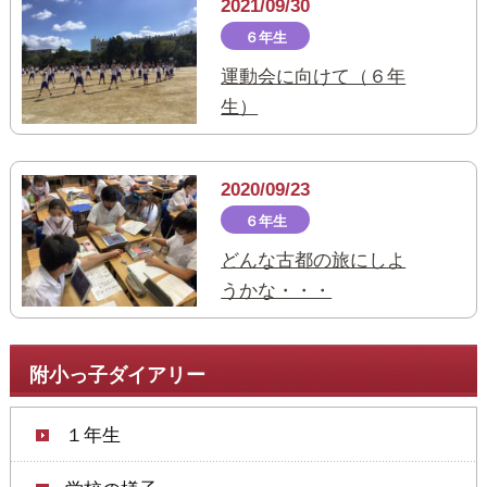
2021/09/30
６年生
運動会に向けて（６年
生）
2020/09/23
６年生
どんな古都の旅にしよ
うかな・・・
附小っ子ダイアリー
１年生