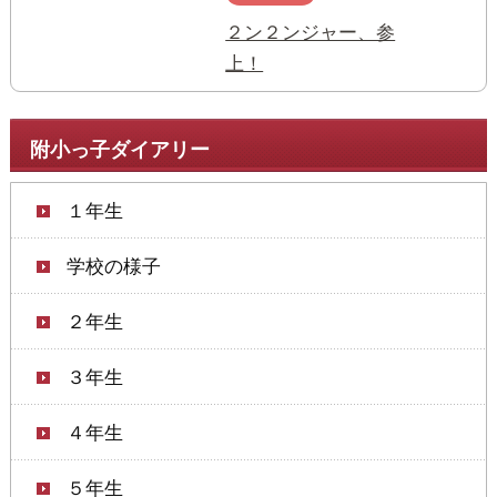
２ン２ンジャー、参
上！
附小っ子ダイアリー
１年生
学校の様子
２年生
３年生
４年生
５年生