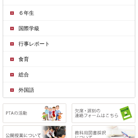
６年生
国際学級
行事レポート
食育
総合
外国語