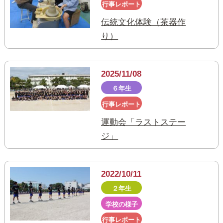
行事レポート
伝統文化体験（茶器作
り）
2025/11/08
６年生
行事レポート
運動会「ラストステー
ジ」
2022/10/11
２年生
学校の様子
行事レポート