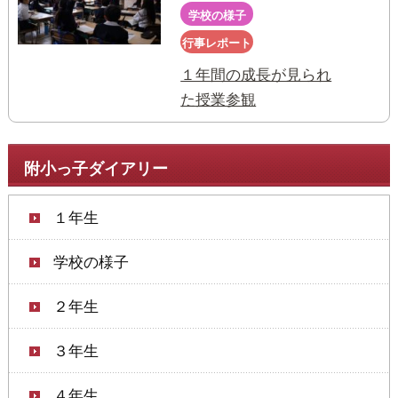
学校の様子
行事レポート
１年間の成長が見られ
た授業参観
附小っ子ダイアリー
１年生
学校の様子
２年生
３年生
４年生