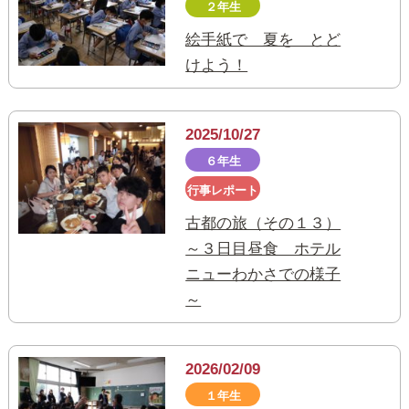
２年生
絵手紙で 夏を とど
けよう！
2025/10/27
６年生
行事レポート
古都の旅（その１３）
～３日目昼食 ホテル
ニューわかさでの様子
～
2026/02/09
１年生