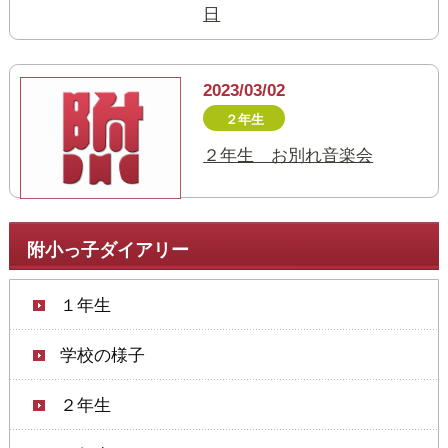
日
2023/03/02
２年生
２年生 お別れ音楽会
附小っ子ダイアリー
１年生
学校の様子
２年生