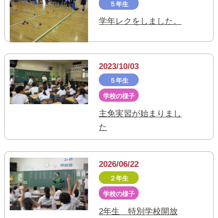
５年生
学年レクをしました。
2023/10/03
５年生
学校の様子
主免実習が始まりまし
た
2026/06/22
２年生
学校の様子
2年生 特別学校開放