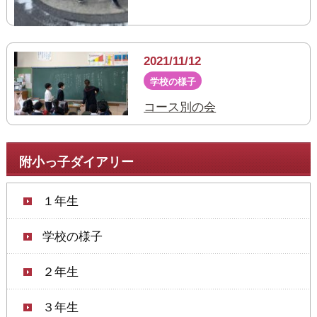
2021/11/12
学校の様子
コース別の会
附小っ子ダイアリー
１年生
学校の様子
２年生
３年生