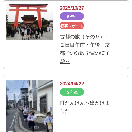
2025/10/27
６年生
行事レポート
古都の旅（その９）～
２日目午前・午後 京
都での分散学習の様子
③～
2024/04/22
３年生
町たんけんへ出かけま
した