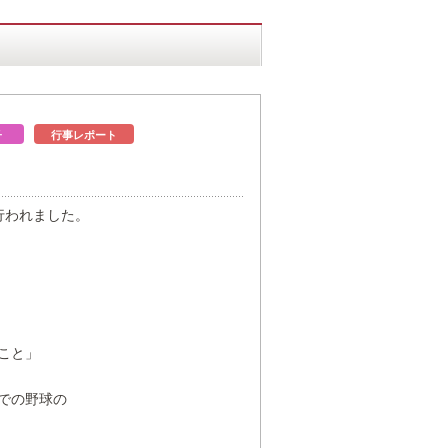
子
行事レポート
行われました。
こと」
での野球の