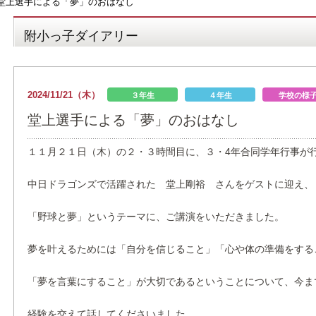
堂上選手による「夢」のおはなし
附小っ子ダイアリー
2024/11/21（木）
３年生
４年生
学校の様
堂上選手による「夢」のおはなし
１１月２１日（木）の２・３時間目に、３・4年合同学年行事が
中日ドラゴンズで活躍された 堂上剛裕 さんをゲストに迎え、
「野球と夢」というテーマに、ご講演をいただきました。
夢を叶えるためには「自分を信じること」「心や体の準備をする
「夢を言葉にすること」が大切であるということについて、今ま
経験を交えて話してくださいました。