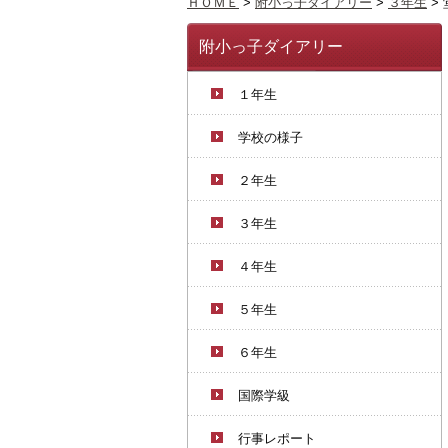
ＨＯＭＥ
>
附小っ子ダイアリー
>
３年生
>
附小っ子ダイアリー
１年生
学校の様子
２年生
３年生
４年生
５年生
６年生
国際学級
行事レポート