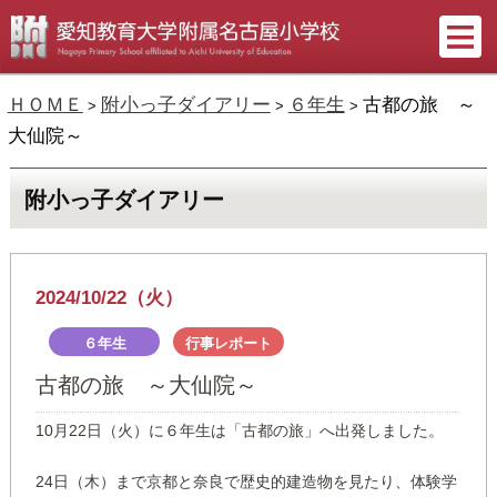
ＨＯＭＥ
附小っ子ダイアリー
６年生
古都の旅 ～
>
>
>
大仙院～
附小っ子ダイアリー
2024/10/22（火）
６年生
行事レポート
古都の旅 ～大仙院～
10月22日（火）に６年生は「古都の旅」へ出発しました。
24日（木）まで京都と奈良で歴史的建造物を見たり、体験学