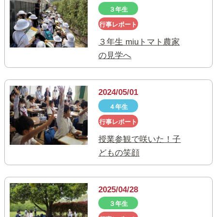
３年生
行事レポート
３年生 miuトマト農家
の見学へ
2024/05/01
４年生
行事レポート
授業参観で咲いた！子
どもの笑顔
2025/04/28
３年生