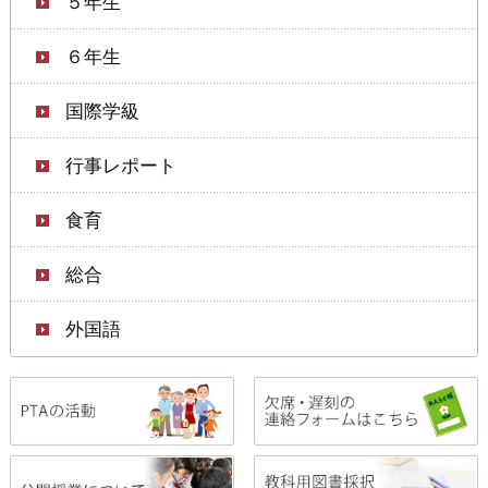
５年生
６年生
国際学級
行事レポート
食育
総合
外国語