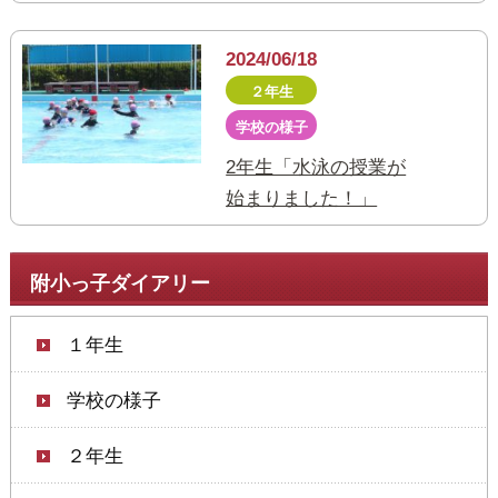
2024/06/18
２年生
学校の様子
2年生「水泳の授業が
始まりました！」
附小っ子ダイアリー
１年生
学校の様子
２年生