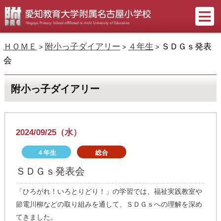
ＨＯＭＥ
附小っ子ダイアリー
４年生
ＳＤＧｓ発表
>
>
>
会
附小っ子ダイアリー
2024/09/25（水）
４年生
総合
ＳＤＧｓ発表会
「ひろがれ！いろとりどり！」の学習では、福祉実践教室や
節電川柳などの取り組みを通して、ＳＤＧｓへの理解を深め
てきました。