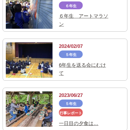
６年生
６年生 アートマラソ
ン
2024/02/07
５年生
6年生を送る会にむけ
て
2023/06/27
５年生
行事レポート
一日目の夕食は…