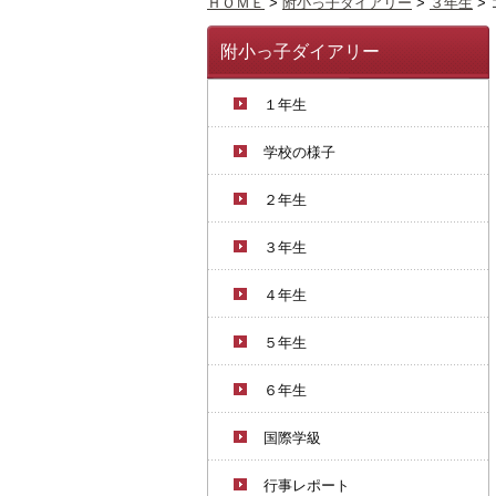
ＨＯＭＥ
>
附小っ子ダイアリー
>
３年生
>
附小っ子ダイアリー
１年生
学校の様子
２年生
３年生
４年生
５年生
６年生
国際学級
行事レポート