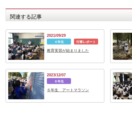
関連する記事
2021/09/29
４年生
行事レポート
教育実習が始まりました
2023/12/07
６年生
６年生 アートマラソン