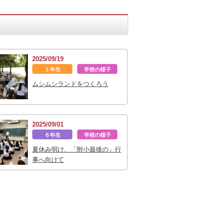
2025/09/19
１年生
学校の様子
ムシムシランドをつくろう
2025/09/01
６年生
学校の様子
夏休み明け、「附小最後の」行
事へ向けて