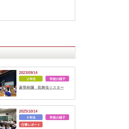
2023/09/14
２年生
学校の様子
豪華絢爛 歌舞伎☆スター
2025/10/14
５年生
学校の様子
行事レポート