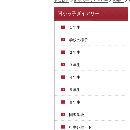
ＨＯＭＥ
>
附小っ子ダイアリー
>
６年生
>
附小っ子ダイアリー
１年生
学校の様子
２年生
３年生
４年生
５年生
６年生
国際学級
行事レポート