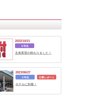
2022/10/21
６年生
主免実習が終わりました！
2023/06/27
５年生
行事レポート
ホテルに到着！