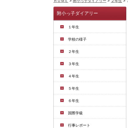
ＨＯＭＥ
>
附小っ子ダイアリー
>
２年生
>
附小っ子ダイアリー
１年生
学校の様子
２年生
３年生
４年生
５年生
６年生
国際学級
行事レポート