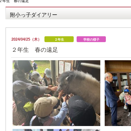
２年生 春の遠足
附小っ子ダイアリー
2024/04/25（木）
２年生
学校の様子
２年生 春の遠足