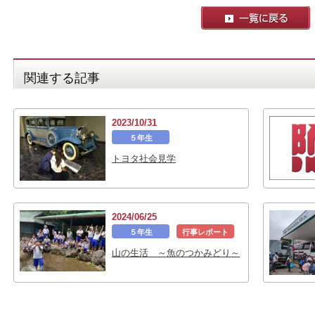
関連する記事
2023/10/31
５年生
トヨタ社会見学
2024/06/25
５年生
行事レポート
山の生活 ～魚のつかみどり～