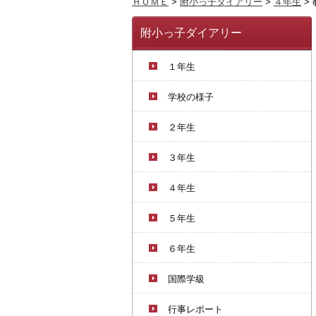
ＨＯＭＥ
>
附小っ子ダイアリー
>
４年生
>
附小っ子ダイアリー
１年生
学校の様子
２年生
３年生
４年生
５年生
６年生
国際学級
行事レポート