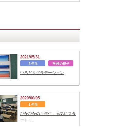
2021/05/31
５年生
学校の様子
いろどりグラデーション
2020/06/05
１年生
ぴかぴかの１年生、元気にスタ
ート！