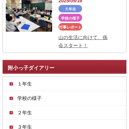
2025/05/16
５年生
学校の様子
行事レポート
山の生活に向けて、係
会スタート！
附小っ子ダイアリー
１年生
学校の様子
２年生
３年生