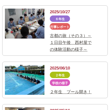
2025/10/27
６年生
行事レポート
古都の旅（その３）～
１日目午後 西村屋で
の体験活動の様子～
2025/06/10
２年生
学校の様子
２年生 プール開き！