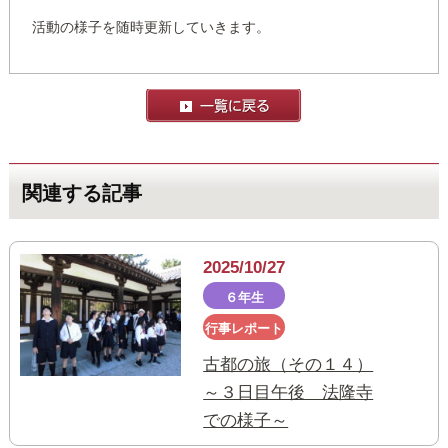
活動の様子を随時更新していきます。
関連する記事
2025/10/27
６年生
行事レポート
古都の旅（その１４）
～３日目午後 法隆寺
での様子～