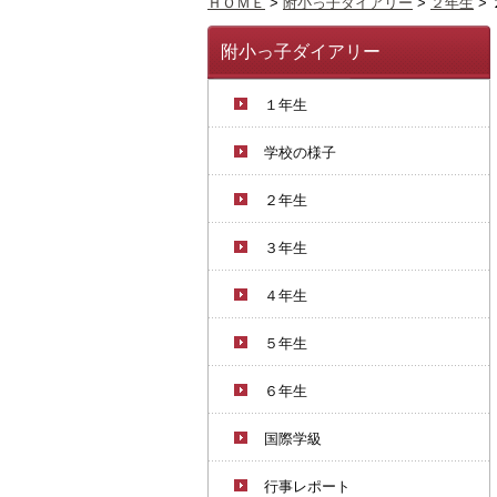
ＨＯＭＥ
>
附小っ子ダイアリー
>
２年生
>
附小っ子ダイアリー
１年生
学校の様子
２年生
３年生
４年生
５年生
６年生
国際学級
行事レポート