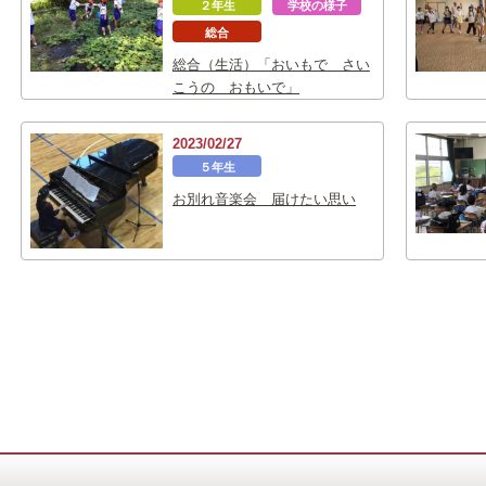
２年生
学校の様子
総合
総合（生活）「おいもで さい
こうの おもいで」
2023/02/27
５年生
お別れ音楽会 届けたい思い