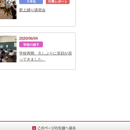
５年生
行事レポート
郡上踊り講習会
2020/06/04
学校の様子
学校再開。久しぶりに笑顔が戻
ってきました。