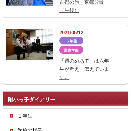
古都の旅 京都分散
（午後）
2021/05/12
６年生
国際学級
「週のめあて」は六年
生が考え、伝えていま
す。
附小っ子ダイアリー
１年生
学校の様子