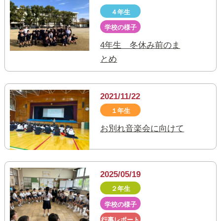
４年生
学校の様子
4年生 冬休み前のま
とめ
2021/11/22
１年生
お別れ音楽会に向けて
2025/05/19
２年生
学校の様子
行事レポート