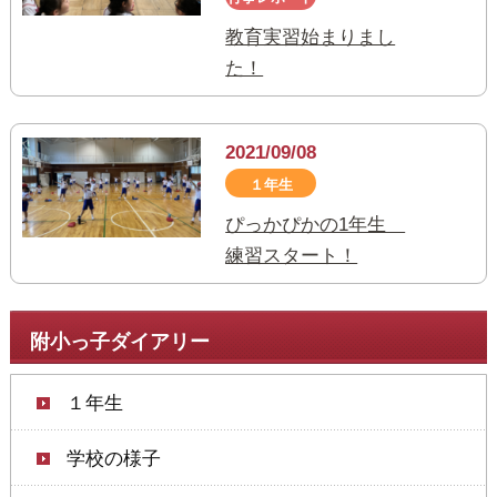
教育実習始まりまし
た！
2021/09/08
１年生
ぴっかぴかの1年生
練習スタート！
附小っ子ダイアリー
１年生
学校の様子