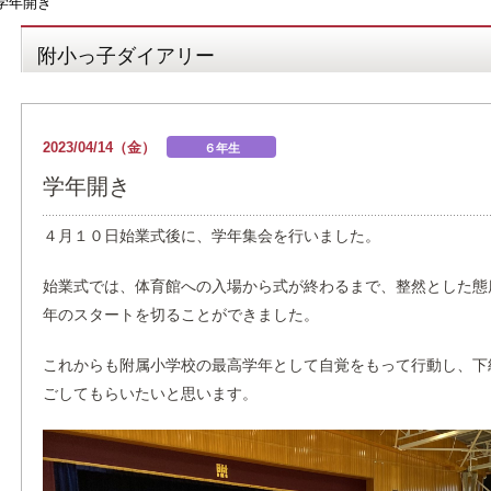
学年開き
附小っ子ダイアリー
2023/04/14（金）
６年生
学年開き
４月１０日始業式後に、学年集会を行いました。
始業式では、体育館への入場から式が終わるまで、整然とした態
年のスタートを切ることができました。
これからも附属小学校の最高学年として自覚をもって行動し、下
ごしてもらいたいと思います。