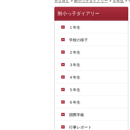
ＨＯＭＥ
>
附小っ子ダイアリー
>
６年生
>
附小っ子ダイアリー
１年生
学校の様子
２年生
３年生
４年生
５年生
６年生
国際学級
行事レポート