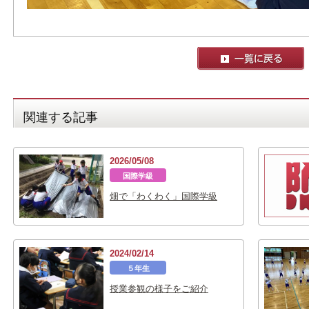
関連する記事
2026/05/08
国際学級
畑で「わくわく」国際学級
2024/02/14
５年生
授業参観の様子をご紹介