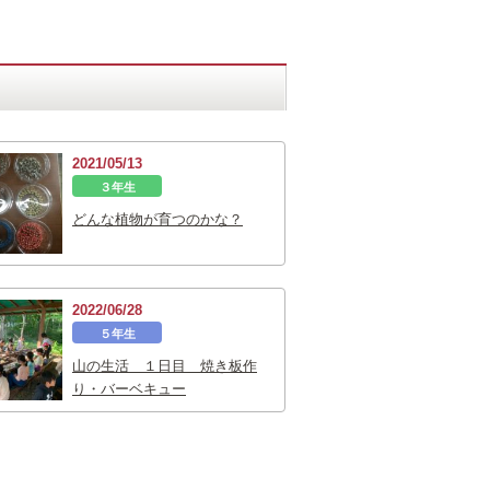
2021/05/13
３年生
どんな植物が育つのかな？
2022/06/28
５年生
山の生活 １日目 焼き板作
り・バーベキュー