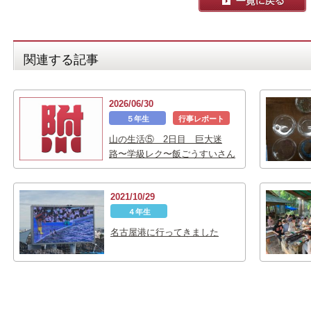
関連する記事
2026/06/30
５年生
行事レポート
山の生活⑤ 2日目 巨大迷
路〜学級レク〜飯ごうすいさん
2021/10/29
４年生
名古屋港に行ってきました