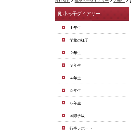
ＨＯＭＥ
>
附小っ子ダイアリー
>
３年生
>
附小っ子ダイアリー
１年生
学校の様子
２年生
３年生
４年生
５年生
６年生
国際学級
行事レポート