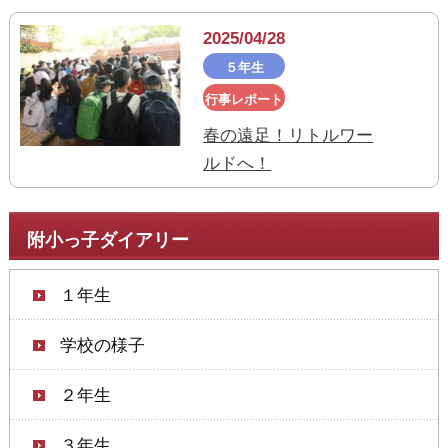
2025/04/28
５年生
行事レポート
春の遠足！リトルワー
ルドへ！
附小っ子ダイアリー
１年生
学校の様子
２年生
３年生