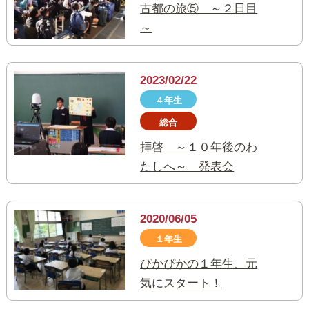
古都の旅⑤ ～２日目
～
2023/02/22
４年生
総合
拝啓 ～１０年後のわ
たしへ～ 発表会
2020/06/05
１年生
ぴかぴかの１年生、元
気にスタート！