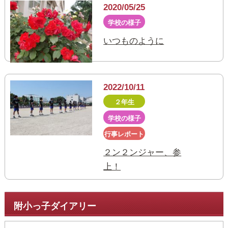
2020/05/25
学校の様子
いつものように
2022/10/11
２年生
学校の様子
行事レポート
２ン２ンジャー、参
上！
附小っ子ダイアリー