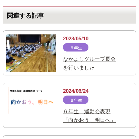
関連する記事
2023/05/10
６年生
なかよしグループ長会
を行いました
2024/06/24
６年生
６年生 運動会表現
「向かおう、明日へ」