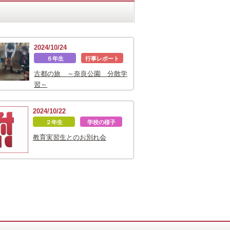
2024/10/24
６年生
行事レポート
古都の旅 ～奈良公園 分散学
習～
2024/10/22
２年生
学校の様子
教育実習生とのお別れ会