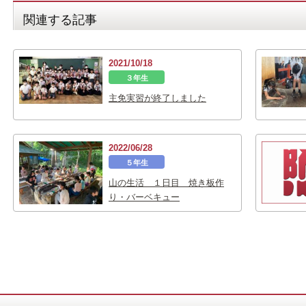
関連する記事
2021/10/18
３年生
主免実習が終了しました
2022/06/28
５年生
山の生活 １日目 焼き板作
り・バーベキュー