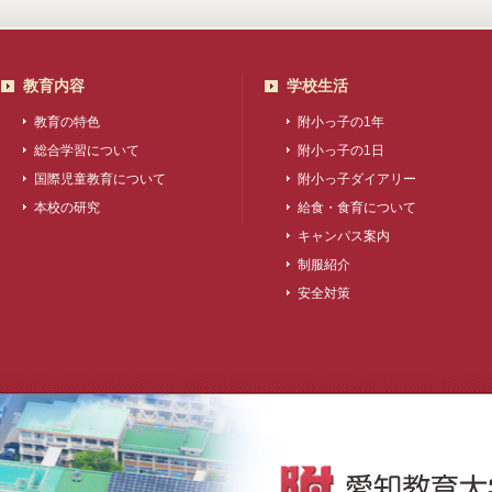
教育内容
学校生活
教育の特色
附小っ子の1年
総合学習について
附小っ子の1日
国際児童教育について
附小っ子ダイアリー
本校の研究
給食・食育について
キャンパス案内
制服紹介
安全対策