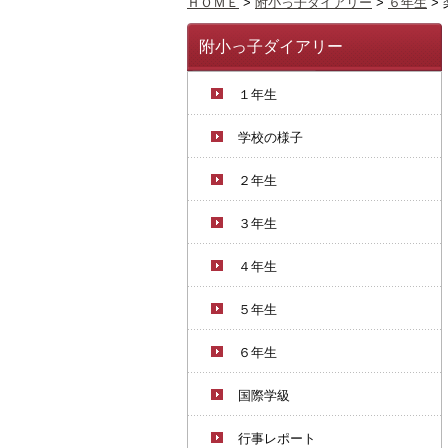
ＨＯＭＥ
>
附小っ子ダイアリー
>
６年生
>
附小っ子ダイアリー
１年生
学校の様子
２年生
３年生
４年生
５年生
６年生
国際学級
行事レポート