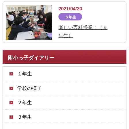
2021/04/20
６年生
楽しい専科授業！（６
年生）
附小っ子ダイアリー
１年生
学校の様子
２年生
３年生