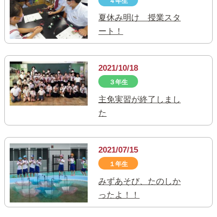
４年生
夏休み明け 授業スタ
ート！
2021/10/18
３年生
主免実習が終了しまし
た
2021/07/15
１年生
みずあそび、たのしか
ったよ！！