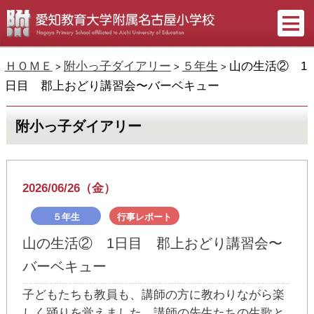
ＨＯＭＥ
附小っ子ダイアリー
５年生
山の生活② 1
>
>
>
日目 郡上おどり講習会〜バーベキュー
附小っ子ダイアリー
2026/06/26（金）
５年生
行事レポート
山の生活② 1日目 郡上おどり講習会〜
バーベキュー
子どもたちも教員も、講師の方に教わりながら楽
しく踊りを覚えました。講師の先生たちの生歌と