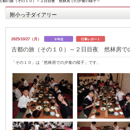
古都の旅（その１０）～２日目夜 然林房での夕食の様子～
附小っ子ダイアリー
2025/10/27（月）
６年生
行事レポート
古都の旅（その１０）～２日目夜 然林房で
「その１０」は「然林房での夕食の様子」です。