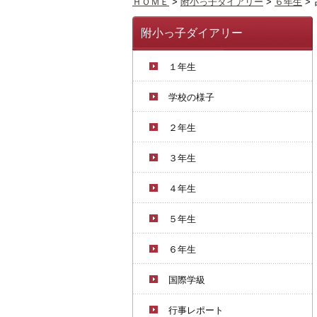
ＨＯＭＥ
>
附小っ子ダイアリー
>
６年生
>
附小っ子ダイアリー
１年生
学校の様子
２年生
３年生
４年生
５年生
６年生
国際学級
行事レポート