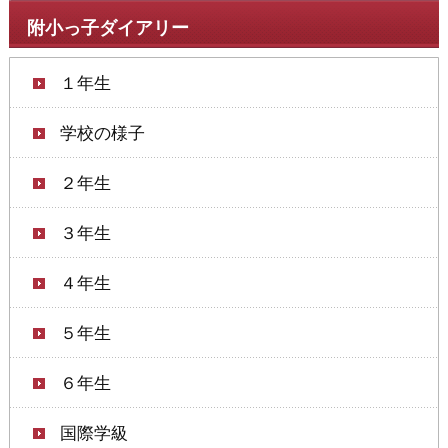
附小っ子ダイアリー
１年生
学校の様子
２年生
３年生
４年生
５年生
６年生
国際学級