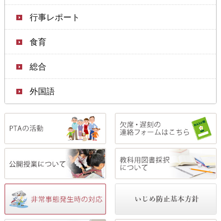
行事レポート
食育
総合
外国語