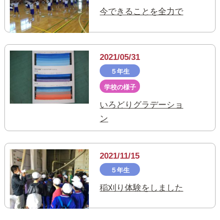
今できることを全力で
2021/05/31
５年生
学校の様子
いろどりグラデーショ
ン
2021/11/15
５年生
稲刈り体験をしました