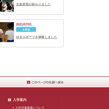
主免実習が終わりました
2021/07/01
４年生
ゆるスポーツを体験しました
入学案内
入学児童募集について