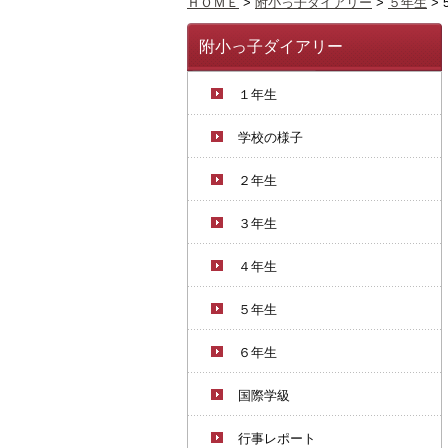
ＨＯＭＥ
>
附小っ子ダイアリー
>
５年生
>
附小っ子ダイアリー
１年生
学校の様子
２年生
３年生
４年生
５年生
６年生
国際学級
行事レポート