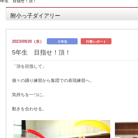
5年生 目指せ！頂！
附小っ子ダイアリー
2023/09/20（水）
５年生
行事レポート
5年生 目指せ！頂！
「頂を目指して」
個々の踊り練習から集団での表現練習へ。
気持ちを一つに。
動きを合わせる。