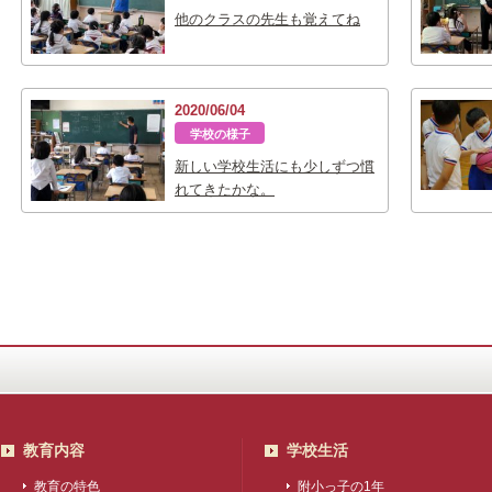
他のクラスの先生も覚えてね
2020/06/04
学校の様子
新しい学校生活にも少しずつ慣
れてきたかな。
教育内容
学校生活
教育の特色
附小っ子の1年