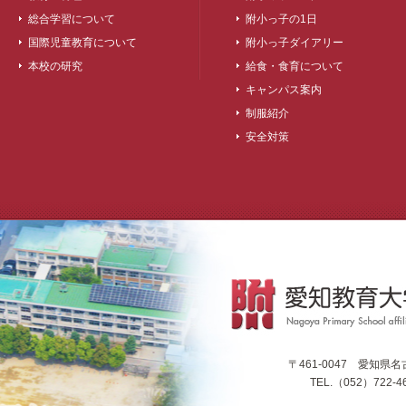
総合学習について
附小っ子の1日
国際児童教育について
附小っ子ダイアリー
本校の研究
給食・食育について
キャンパス案内
制服紹介
安全対策
〒461-0047 愛知
TEL.（052）722-46