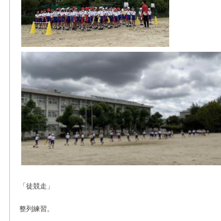
「徒競走」
整列練習。