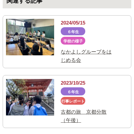
関連する記事
2024/05/15
６年生
学校の様子
なかよしグループをは
じめる会
2023/10/25
６年生
行事レポート
古都の旅 京都分散
（午後）