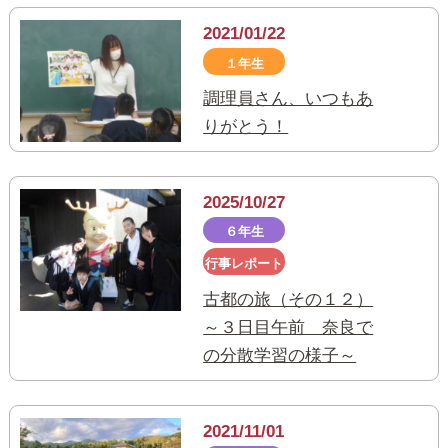
2021/01/22
１年生
調理員さん、いつもあ
りがとう！
2025/10/27
６年生
行事レポート
古都の旅（その１２）
～３日目午前 奈良で
の分散学習の様子～
2021/11/01