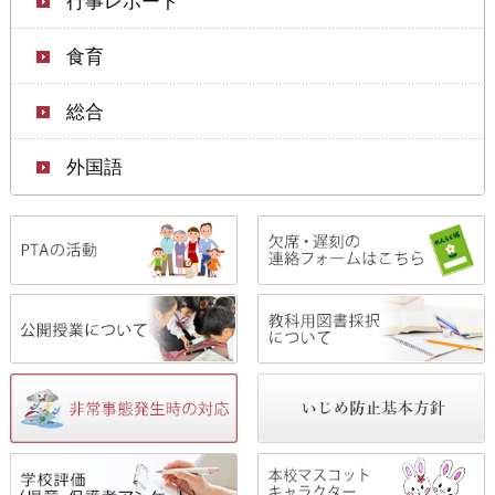
行事レポート
食育
総合
外国語