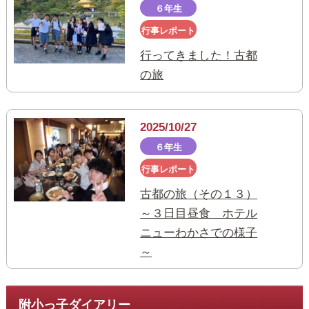
６年生
行事レポート
行ってきました！古都
の旅
2025/10/27
６年生
行事レポート
古都の旅（その１３）
～３日目昼食 ホテル
ニューわかさでの様子
～
附小っ子ダイアリー