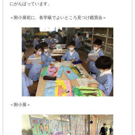
にがんばっています。
＜附小展前に、各学級でよいところ見つけ鑑賞会＞
＜附小展＞