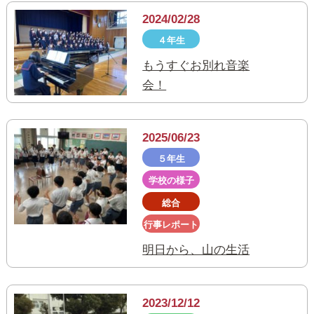
2024/02/28
４年生
もうすぐお別れ音楽
会！
2025/06/23
５年生
学校の様子
総合
行事レポート
明日から、山の生活
2023/12/12