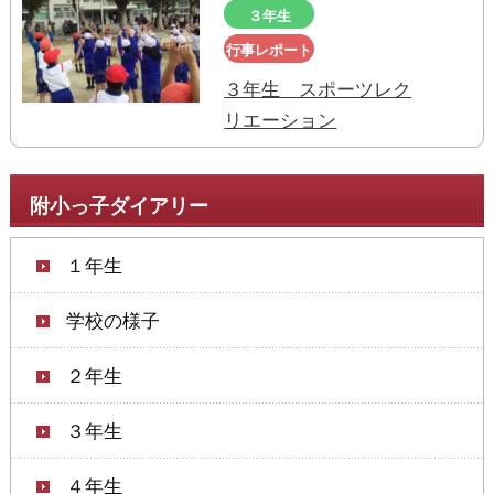
３年生
行事レポート
３年生 スポーツレク
リエーション
附小っ子ダイアリー
１年生
学校の様子
２年生
３年生
４年生