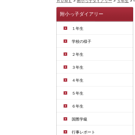
ＨＯＭＥ
>
附小っ子ダイアリー
>
５年生
>
附小っ子ダイアリー
１年生
学校の様子
２年生
３年生
４年生
５年生
６年生
国際学級
行事レポート