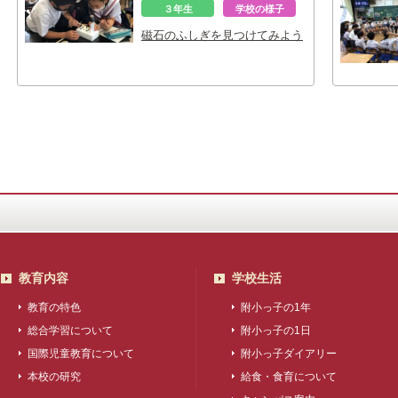
３年生
学校の様子
磁石のふしぎを見つけてみよう
教育内容
学校生活
教育の特色
附小っ子の1年
総合学習について
附小っ子の1日
国際児童教育について
附小っ子ダイアリー
本校の研究
給食・食育について