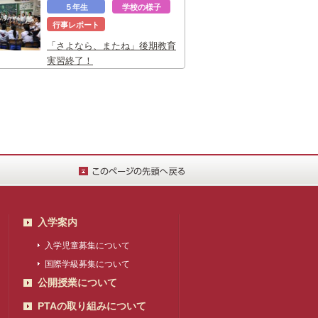
５年生
学校の様子
行事レポート
「さよなら、またね」後期教育
実習終了！
入学案内
入学児童募集について
国際学級募集について
公開授業について
PTAの取り組みについて