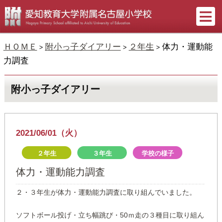
ＨＯＭＥ
附小っ子ダイアリー
２年生
体力・運動能
>
>
>
力調査
附小っ子ダイアリー
2021/06/01（火）
２年生
３年生
学校の様子
体力・運動能力調査
２・３年生が体力・運動能力調査に取り組んでいました。
ソフトボール投げ・立ち幅跳び・50ｍ走の３種目に取り組ん