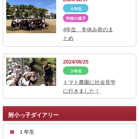
４年生
学校の様子
4年生 冬休み前のま
とめ
2024/06/25
３年生
トマト農園に社会見学
に行きました！
附小っ子ダイアリー
１年生