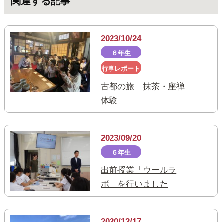
関連する記事
2023/10/24
６年生
行事レポート
古都の旅 抹茶・座禅
体験
2023/09/20
６年生
出前授業「ウールラ
ボ」を行いました
2020/12/17