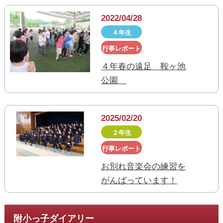
2022/04/28
４年生
行事レポート
４年春の遠足 鞍ヶ池
公園
2025/02/20
２年生
行事レポート
お別れ音楽会の練習を
がんばっています！
附小っ子ダイアリー