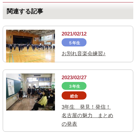
関連する記事
2021/02/12
５年生
お別れ音楽会練習♪
2023/02/27
３年生
総合
3年生 発見！発信！
名古屋の魅力 まとめ
の発表