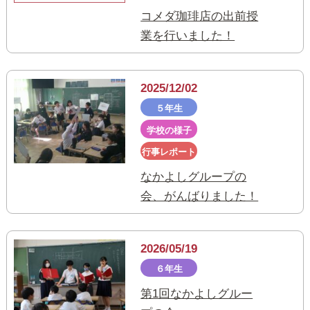
コメダ珈琲店の出前授
業を行いました！
2025/12/02
５年生
学校の様子
行事レポート
なかよしグループの
会、がんばりました！
2026/05/19
６年生
第1回なかよしグルー