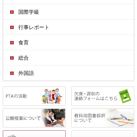
国際学級
行事レポート
食育
総合
外国語