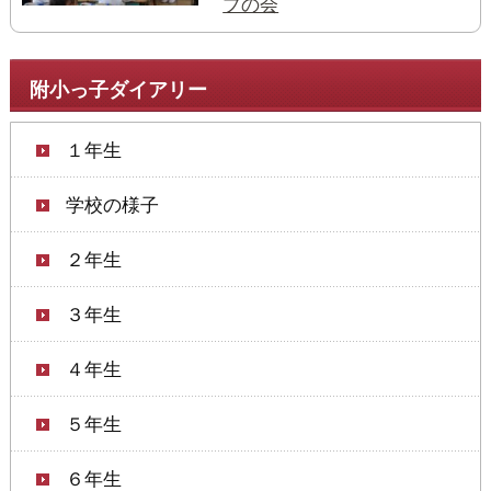
プの会
附小っ子ダイアリー
１年生
学校の様子
２年生
３年生
４年生
５年生
６年生