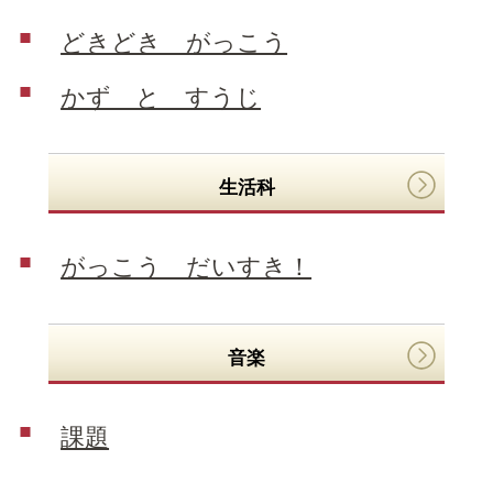
どきどき がっこう
かず と すうじ
生活科
がっこう だいすき！
音楽
課題