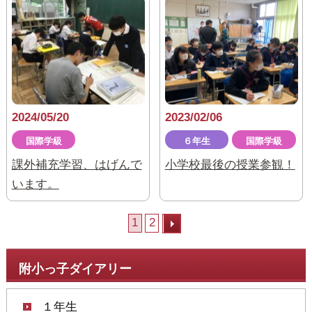
2024/05/20
2023/02/06
国際学級
６年生
国際学級
課外補充学習、はげんで
小学校最後の授業参観！
います。
1
2
附小っ子ダイアリー
１年生