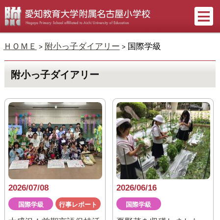
ＨＯＭＥ
附小っ子ダイアリー
国際学級
>
>
附小っ子ダイアリー
2026/07/08
2026/06/16
国際学級
行事レポート
国際学級