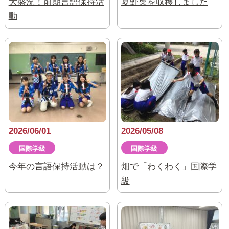
大盛況！前期言語保持活
夏野菜を収穫しました
動
2026/06/01
2026/05/08
国際学級
国際学級
今年の言語保持活動は？
畑で「わくわく」国際学
級