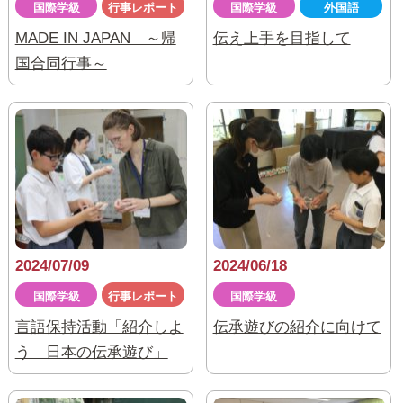
国際学級
行事レポート
国際学級
外国語
MADE IN JAPAN ～帰
伝え上手を目指して
国合同行事～
2024/07/09
2024/06/18
国際学級
行事レポート
国際学級
言語保持活動「紹介しよ
伝承遊びの紹介に向けて
う 日本の伝承遊び」